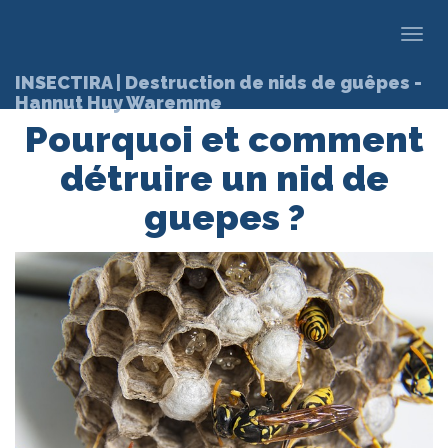
Toggl
navig
INSECTIRA | Destruction de nids de guêpes -
Hannut Huy Waremme
Pourquoi et comment
détruire un nid de
guepes ?