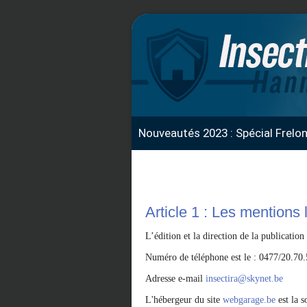
Nouveautés 2023 : Spécial Frelo
Article 1 : Les mentions 
L’édition et la direction de la publication
Numéro de téléphone est le : 0477/20.70
Adresse e-mail
insectira@skynet.be
L'hébergeur du site
webgarage.be
est la 