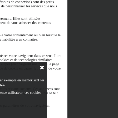
témoins de connexion) sont des petits
s de personnaliser les services que nous
ivement
. Elles sont utilisées
ment de vous adresser des contenus
ble votre consentement ou bien lorsque la
e habilitée à en connaître.
trer votre navigateur dans ce sens. Lors
ookies et de technologies similaires
a-Guêpes (en chargeant une nouvelle page
pe de cookie en cause, le recueil de votre
 par exemple en mémorisant les
age.
sur les réseaux sociaux. Ces annonces sont
ence utilisateur, ces cookies
marketing bien que ce ne soi pas le but
s paramètres de votre navigateur.