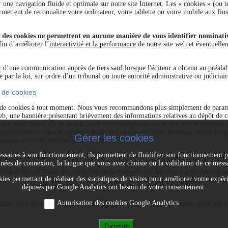
ir une navigation fluide et optimale sur notre site Internet. Les « cookies » (ou 
ermettent de reconnaître votre ordinateur, votre tablette ou votre mobile aux fin
ais des cookies ne permettent en aucune manière de vous identifier nominat
in d’améliorer l’
interactivité et la performance
de notre site web et éventuelle
t d’une communication auprès de tiers sauf lorsque l'éditeur a obtenu au préala
 par la loi, sur ordre d’un tribunal ou toute autorité administrative ou judiciair
 de cookies
t de cookies à tout moment. Nous vous recommandons plus simplement de paramè
eb, une bannière présentant brièvement des informations relatives au dépôt de c
nière vous avertit qu’en poursuivant votre navigation sur le site web d'Insectir
 par exemple), vous acceptez le dépôt de cookies sur votre terminal. Selon le ty
Gérer les cookies
ookies sur votre terminal peut être impératif.
écessaires à son fonctionnement, ils permettent de fluidifier son fonctionnement
nées de connexion, la langue que vous avez choisie ou la validation de ce mess
ible d’être ciblé par des publicités personnalisées sur des sites partenaires ou 
kies permettant de réaliser des statistiques de visites pour améliorer votre expéri
vos besoins. Les cookies permettent également de mesurer nos diverses actions 
déposés par Google Analytics ont besoin de votre consentement.
Autorisation des cookies Google Analytics
sible avec votre accord. Vous pouvez à tout moment modifier votre choix via le