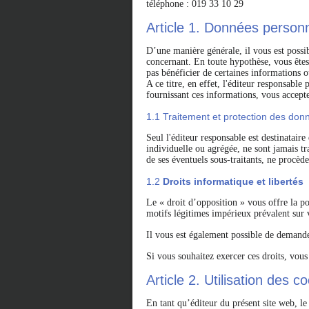
téléphone : 019 33 10 29
Article 1. Données personn
D’une manière générale, il vous est possib
concernant. En toute hypothèse, vous êtes
pas bénéficier de certaines informations 
A ce titre, en effet, l'éditeur responsabl
fournissant ces informations, vous accepte
1.1 Traitement et protection des don
Seul l'éditeur responsable est destinatair
individuelle ou agrégée, ne sont jamais tra
de ses éventuels sous-traitants, ne procède
1.2
Droits informatique et libertés
Le « droit d’opposition » vous offre la po
motifs légitimes impérieux prévalent sur v
Il vous est également possible de demande
Si vous souhaitez exercer ces droits, vou
Article 2. Utilisation des c
En tant qu’éditeur du présent site web, le