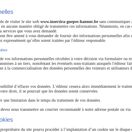
elles
le de visiter le site web
www.insectira-guepes-hannut.be
sans communiquer a
 en aucune manière obligé de transmettre ces informations. Néanmoins, en cas de
ou services que vous avez demandé.
e peut être amené à vous demander de fournir des informations personnelles afin 
z expressément qu’elles soient traitées par l'éditeur responsable.
nées
e de vos informations personnelles récoltées à votre décision via formulaire ou e
nsmises à un tiers, nonobstant les éventuels sous-traitants auxquels l'éditeur fai
nt à la commercialisation des données personnelles des visiteurs et utilisateurs d
ssibilité d’effacer vos données. L'éditeur cessera alors immédiatement le traite
otre droit, il se pourrait que les données soient conservées.
r une limitation dans le temps du traitement de vos données.
s devez nous transmettre un courrier recommandé à notre adresse postale ou via 
ookies
 propriétaire du site pourra procéder à l’implantation d’un cookie sur le disque 