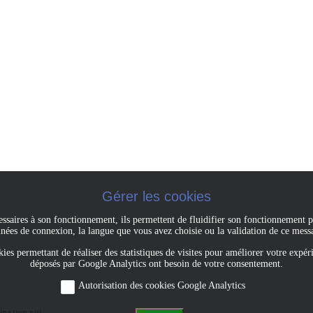
Gérer les cookies
écessaires à son fonctionnement, ils permettent de fluidifier son fonctionnement
nées de connexion, la langue que vous avez choisie ou la validation de ce mess
kies permettant de réaliser des statistiques de visites pour améliorer votre expéri
déposés par Google Analytics ont besoin de votre consentement.
Autorisation des cookies Google Analytics
ination nid