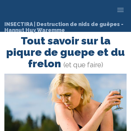
Toggl
navig
INSECTIRA | Destruction de nids de guêpes -
Hannut Huy Waremme
Tout savoir sur la
piqure de guepe et du
frelon
(et que faire)