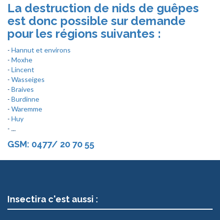
La destruction de nids de guêpes
est donc possible sur demande
pour les régions suivantes :
-
Hannut et environs
-
Moxhe
-
Lincent
-
Wasseiges
-
Braives
-
Burdinne
-
Waremme
-
Huy
- ...
GSM: 0477/ 20 70 55
Insectira c'est aussi :